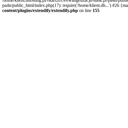
/home/klient.dhosting.pl/vkart2019/ewangelizacja-slask.pl-pa4n/publi
pa4n/public_html/index.php(17): require('/home/klient.dh...') #26 {m
content/plugins/extendify/extendify.php
on line
155