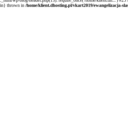
c_html/wp-blog-header.php(13): require_once('/home/klient.dh...') #25 
ain} thrown in
/home/klient.dhosting.pl/vkart2019/ewangelizacja-sl