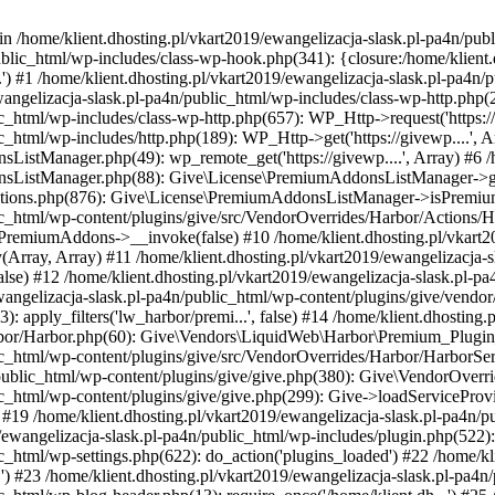
in /home/klient.dhosting.pl/vkart2019/ewangelizacja-slask.pl-pa4n/publ
ublic_html/wp-includes/class-wp-hook.php(341): {closure:/home/klient
...') #1 /home/klient.dhosting.pl/vkart2019/ewangelizacja-slask.pl-pa
ngelizacja-slask.pl-pa4n/public_html/wp-includes/class-wp-http.php(252): 
c_html/wp-includes/class-wp-http.php(657): WP_Http->request('https://g
c_html/wp-includes/http.php(189): WP_Http->get('https://givewp....', A
istManager.php(49): wp_remote_get('https://givewp....', Array) #6 /h
nsListManager.php(88): Give\License\PremiumAddonsListManager->get
nctions.php(876): Give\License\PremiumAddonsListManager->isPremiumA
blic_html/wp-content/plugins/give/src/VendorOverrides/Harbor/Action
ePremiumAddons->__invoke(false) #10 /home/klient.dhosting.pl/vkart2
y(Array, Array) #11 /home/klient.dhosting.pl/vkart2019/ewangelizacja-
alse) #12 /home/klient.dhosting.pl/vkart2019/ewangelizacja-slask.pl
ewangelizacja-slask.pl-pa4n/public_html/wp-content/plugins/give/vendor
: apply_filters('lw_harbor/premi...', false) #14 /home/klient.dhosting
Harbor/Harbor.php(60): Give\Vendors\LiquidWeb\Harbor\Premium_Plugi
lic_html/wp-content/plugins/give/src/VendorOverrides/Harbor/HarborSe
/public_html/wp-content/plugins/give/give.php(380): Give\VendorOverr
ic_html/wp-content/plugins/give/give.php(299): Give->loadServiceProvid
) #19 /home/klient.dhosting.pl/vkart2019/ewangelizacja-slask.pl-pa4
9/ewangelizacja-slask.pl-pa4n/public_html/wp-includes/plugin.php(5
c_html/wp-settings.php(622): do_action('plugins_loaded') #22 /home/kli
') #23 /home/klient.dhosting.pl/vkart2019/ewangelizacja-slask.pl-pa4n/