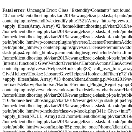
Fatal error
: Uncaught Error: Class "Extendify\Constants" not found 
#0 /home/klient.dhosting.pl/vkart2019/ewangelizacja-slask.pl-pa4n/p
content/plugins/extendify/extendify.php:152}(Array, 'https://givewp.
>apply_filters(Array, Array) #2 /home/klient.dhosting.pl/vkart2019/ewa
/home/klient.dhosting.pl/vkart2019/ewangelizacja-slask.pl-pa4n/publi
/home/klient.dhosting.pl/vkart2019/ewangelizacja-slask.pl-pa4n/publi
pa4n/public_html/wp-content/plugins/give/src/License/PremiumAddonsL
pa4n/public_html/wp-content/plugins/give/src/License/PremiumAddo
slask.pl-pa4n/public_html/wp-content/plugins/give/includes/misc-fu
/home/klient.dhosting.pl/vkart2019/ewangelizacja-slask.pl-pa4n/pu
[internal function]: Give\VendorOverrides\Harbor\Actions\HasActiv
content/plugins/give/src/Helpers/Hooks.php(83): call_user_func_arra
Give\Helpers\Hooks::{closure:Give\Helpers\Hooks::addFilter():72}(f
>apply_filters(false, Array) #13 /home/klient.dhosting.pl/vkart2019/
prefixed/stellarwp/harbor/src/Harbor/Premium_Plugin_Registry.php(33)
content/plugins/give/vendor/vendor-prefixed/stellarwp/harbor/src/
/home/klient.dhosting.pl/vkart2019/ewangelizacja-slask.pl-pa4n/pub
#16 /home/klient.dhosting.pl/vkart2019/ewangelizacja-slask.pl-pa4n
/home/klient.dhosting.pl/vkart2019/ewangelizacja-slask.pl-pa4n/publ
pa4n/public_html/wp-includes/class-wp-hook.php(341): Give->init(''
>apply_filters(NULL, Array) #20 /home/klient.dhosting.pl/vkart201
/home/klient.dhosting.pl/vkart2019/ewangelizacja-slask.pl-pa4n/publi
pa4n/public_html/wp-config.php(85): require_once('/home/klient.dh...