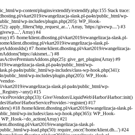
ic_html/wp-content/plugins/extendify/extendify.php:155 Stack trace:
.dhosting.pl/vkart2019/ewangelizacja-slask.pl-pa4n/public_html/wp-
4n/public_html/wp-includes/plugin.php(205): WP_Hook-
apply_filters('http_request_ar...', Array, 'https://givewp....') #3
ivewp....', Array) #4
rray) #5 /home/klient.dhosting.pl/vkart2019/ewangelizacja-slask.pl-
ome/klient.dhosting.pl/vkart2019/ewangelizacja-slask.pl-
AddonsIds() #7 /home/klient.dhosting.pl/vkart2019/ewangelizacja-
ddons('https://akismet...') #8
s/HasActivePremiumAddons.php(25): give_get_plugins(Array) #9
019/ewangelizacja-slask.pl-pa4n/public_html/wp-
slask.pl-pa4n/public_html/wp-includes/class-wp-hook.php(341):
-pa4n/public_html/wp-includes/plugin.php(205): WP_Hook-
/vendor-
.pl/vkart2019/ewangelizacja-slask.pl-pa4n/public_html/wp-
n_Registry->any() #15
rviceProvider.php(33): Give\Vendors\LiquidWeb\Harbor\Harbor::init()
ides\Harbor\HarborServiceProvider->register() #17
ers() #18 /home/klient.dhosting.pl/vkart2019/ewangelizacja-slask.pl-
n/public_html/wp-includes/class-wp-hook.php(365): WP_Hook-
22): WP_Hook->do_action(Array) #21
ent.dhosting.pl/vkart2019/ewangelizacja-slask.pl-
public_html/wp-load.php(50): require_once('/home/klient.dh...') #24