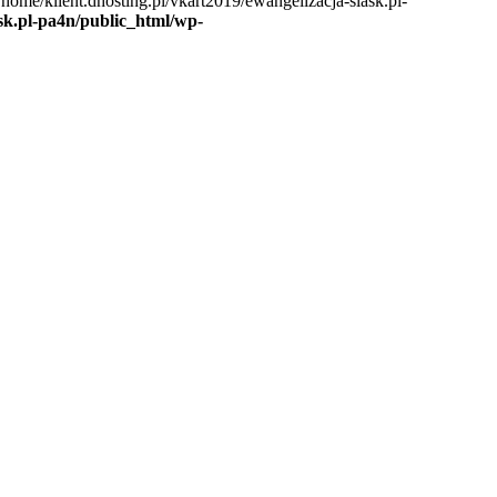
/home/klient.dhosting.pl/vkart2019/ewangelizacja-slask.pl-
ask.pl-pa4n/public_html/wp-